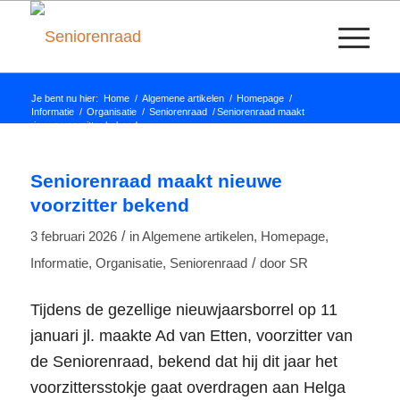
Je bent nu hier:
Home
/
Algemene artikelen
/
Homepage
/
Informatie
/
Organisatie
/
Seniorenraad
/
Seniorenraad maakt
nieuwe voorzitter bekend
Seniorenraad maakt nieuwe
voorzitter bekend
/
3 februari 2026
in
Algemene artikelen
,
Homepage
,
/
Informatie
,
Organisatie
,
Seniorenraad
door
SR
Tijdens de gezellige nieuwjaarsborrel op 11
januari jl. maakte Ad van Etten, voorzitter van
de Seniorenraad, bekend dat hij dit jaar het
voorzittersstokje gaat overdragen aan Helga