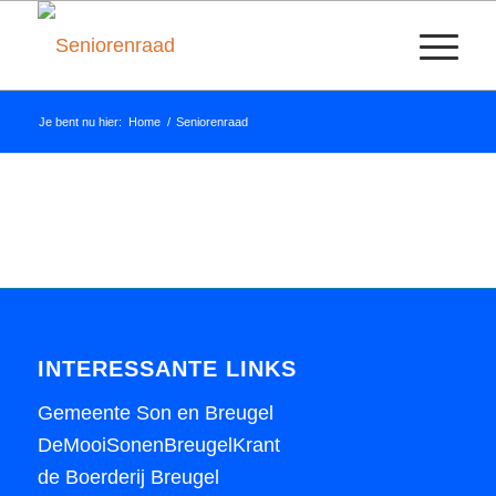
Je bent nu hier:
Home
/
Seniorenraad
INTERESSANTE LINKS
Gemeente Son en Breugel
DeMooiSonenBreugelKrant
de Boerderij Breugel